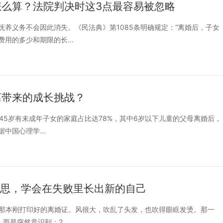
么算？法院判决时这3点最容易被忽略
养义务不会因此消失。《民法典》第1085条明确规定：“离婚后，子女
用的多少和期限的长...
离带来的成长挑战？
-45岁有未成年子女的家庭占比达78%，其中6岁以下儿童的父母离婚后，
中国心理学...
反思，学会在失败里长出新的自己
着那本刚打印好的离婚证。风很大，吹乱了头发，也吹得眼眶发烫。那一
是突然意识到：2...