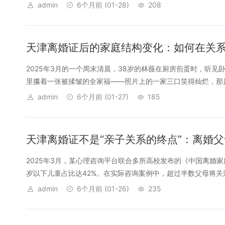
admin
6个月前
(01-28)
208
天津离婚证后的家庭结构变化：如何在关
2025年3月的一个周末清晨，38岁的林薇在厨房煎蛋时，听
里攥着一张被揉皱的全家福——照片上的一家三口笑得灿烂，那是
admin
6个月前
(01-27)
185
天津离婚证不是“亲子关系的终点”：离婚父
2025年3月，某心理咨询平台联合多所高校发布的《中国离婚
岁以下儿童占比达42%。在实际咨询案例中，超过半数父母将关注
admin
6个月前
(01-26)
235