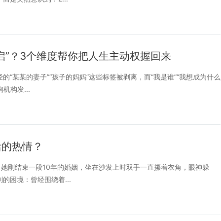
启”？3个维度帮你把人生主动权握回来
“某某的妻子”“孩子的妈妈”这些标签被剥离，而“我是谁”“我想成为什么
构发...
活的热情？
。她刚结束一段10年的婚姻，坐在沙发上时双手一直攥着衣角，眼神躲
的困境：曾经围绕着...