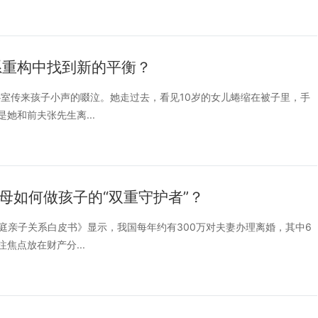
系重构中找到新的平衡？
见卧室传来孩子小声的啜泣。她走过去，看见10岁的女儿蜷缩在被子里，手
她和前夫张先生离...
母如何做孩子的“双重守护者”？
家庭亲子关系白皮书》显示，我国每年约有300万对夫妻办理离婚，其中6
焦点放在财产分...